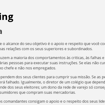
ing
a
 o alcance do seu objetivo é o apoio e respeito que você c
boas relações com os seus superiores e subordinados.
zem a maioria dos comportamentos às criticas, às falhas e 
rias pessoas para executar suas instruções. Se elas não cu
 no chefe e não nos empregados.
pendem dos seus clientes para cumprir sua missão. Se as p
erá falhado. Igualmente, o diretor de um colégio que depen
nde dos seus eleitores; um dono da rede de varejo só conse
onsumidores que compram suas mercadorias.
s comandantes consigam o apoio e o respeito dos seus lider