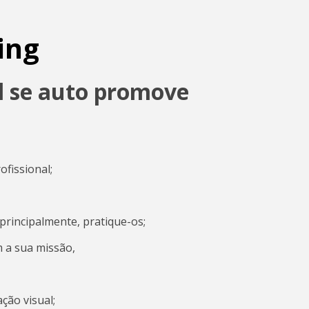
ing
l se auto promove
ofissional;
 principalmente, pratique-os;
m a sua missão,
ção visual;