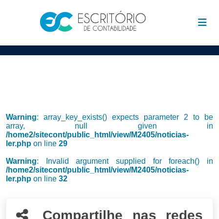
Warning
: array_key_exists() expects parameter 2 to be
array, null given in
/home2/sitecont/public_html/view/M2405/noticias-
ler.php
on line
29
Warning
: Invalid argument supplied for foreach() in
/home2/sitecont/public_html/view/M2405/noticias-
ler.php
on line
32
Compartilhe nas redes