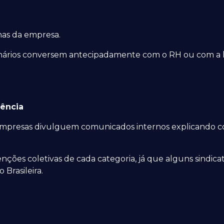
rnas da empresa.
nários conversem antecipadamente com o RH ou com a lid
dência
empresas divulguem comunicados internos explicando c
venções coletivas de cada categoria, já que alguns sindi
 Brasileira.