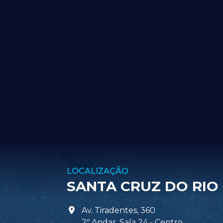
LOCALIZAÇÃO
SANTA CRUZ DO RIO
Av. Tiradentes, 360
2º Andar, Sala 24 - Centro