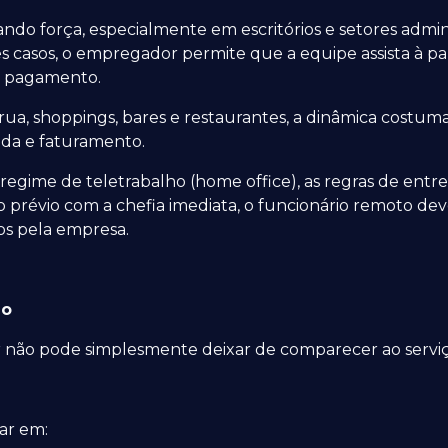
 força, especialmente em escritórios e setores administr
s casos, o empregador permite que a equipe assista à p
e pagamento.
rua, shoppings, bares e restaurantes, a dinâmica costuma
da e faturamento.
m regime de teletrabalho (home office), as regras de en
prévio com a chefia imediata, o funcionário remoto dev
s pela empresa.
ão
 não pode simplesmente deixar de comparecer ao serviço 
tar em: