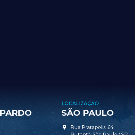
LOCALIZAÇÃO
 PARDO
SÃO PAULO
Rua Pratapolis, 64
Butantã, São Paulo / SP