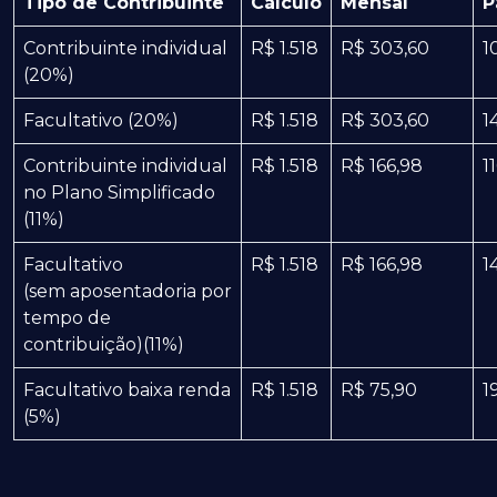
Tipo de Contribuinte
Cálculo
Mensal
P
Contribuinte individual
R$ 1.518
R$ 303,60
1
(20%)
Facultativo (20%)
R$ 1.518
R$ 303,60
1
Contribuinte individual
R$ 1.518
R$ 166,98
1
no Plano Simplificado
(11%)
Facultativo
R$ 1.518
R$ 166,98
1
(sem aposentadoria por
tempo de
contribuição)(11%)
Facultativo baixa renda
R$ 1.518
R$ 75,90
1
(5%)