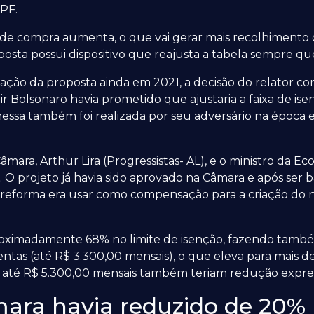
RPF.
de compra aumenta, o que vai gerar mais recolhimento d
roposta possui dispositivo que reajusta a tabela sempre 
ção da proposta ainda em 2021, a decisão do relator co
ir Bolsonaro havia prometido que ajustaria a faixa de ise
romessa também foi realizada por seu adversário na époc
mara, Arthur Lira (Progressistas- AL), e o ministro da E
. O projeto já havia sido aprovado na Câmara e após ser 
a reforma era usar como compensação para a criação do 
roximadamente 68% no limite de isenção, fazendo tam
entas (até R$ 3.300,00 mensais), o que eleva para mais d
nda até R$ 5.300,00 mensais também teriam redução expre
ara havia reduzido de 20% 