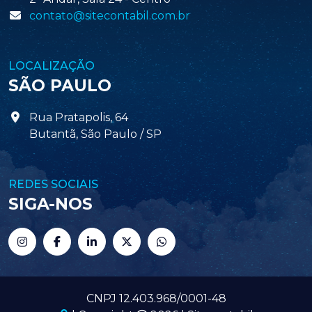
empresarial mais adequado ao seu tipo de serviço.
contato@sitecontabil.com.br
LOCALIZAÇÃO
SÃO PAULO
Rua Pratapolis, 64
Butantã, São Paulo / SP
REDES SOCIAIS
SIGA-NOS
CNPJ 12.403.968/0001-48