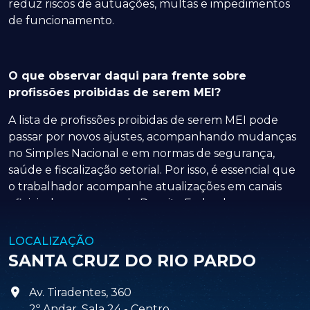
reduz riscos de autuações, multas e impedimentos
de funcionamento.
O que observar daqui para frente sobre
profissões proibidas de serem MEI?
A lista de profissões proibidas de serem MEI pode
passar por novos ajustes, acompanhando mudanças
no Simples Nacional e em normas de segurança,
saúde e fiscalização setorial. Por isso, é essencial que
o trabalhador acompanhe atualizações em canais
oficiais do governo e da Receita Federal.
Monitorar alterações de CNAEs, exigências de
LOCALIZAÇÃO
conselhos profissionais e regras de licenciamento
SANTA CRUZ DO RIO PARDO
ajuda a evitar desenquadramentos inesperados. Assim,
quem atua em atividades sensíveis ou técnicas pode se
Av. Tiradentes, 360
organizar com antecedência e escolher o regime
2º Andar, Sala 24 - Centro