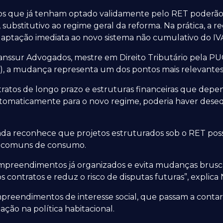
tos que já tenham optado validamente pelo RET pode
substitutivo ao regime geral da reforma. Na prática, a r
daptação imediata ao novo sistema não cumulativo do IV
anssur Advogados, mestre em Direito Tributário pela PU
AT), a mudança representa um dos pontos mais relevantes
tratos de longo prazo e estruturas financeiras que depen
maticamente para o novo regime, poderia haver desequ
tada reconhece que projetos estruturados sob o RET pos
s comuns de consumo.
empreendimentos já organizados e evita mudanças brusca
s contratos e reduz o risco de disputas futuras”, explica 
eendimentos de interesse social, que passam a contar 
ação na política habitacional.