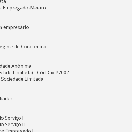
sta
 de Empregado-Meeiro
em empresário
 Regime de Condomínio
iedade Anônima
dade Limitada) - Cód. Civil/2002
e Sociedade Limitada
fiador
o Serviço I
o Serviço II
 de Empregado I