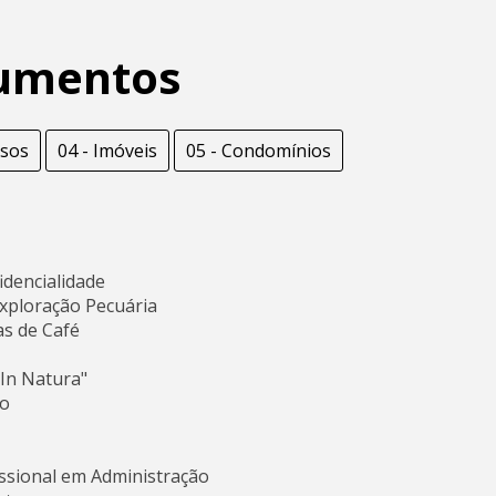
umentos
rsos
04 - Imóveis
05 - Condomínios
idencialidade
Exploração Pecuária
s de Café
"In Natura"
mo
issional em Administração