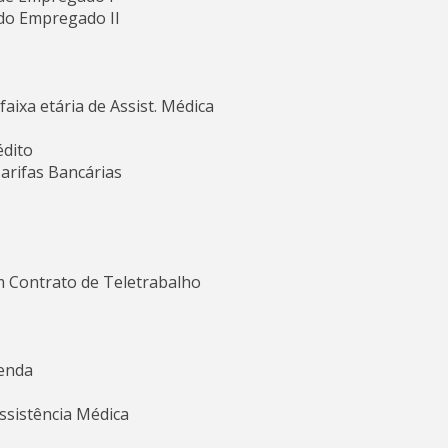
do Empregado II
ixa etária de Assist. Médica
édito
arifas Bancárias
m Contrato de Teletrabalho
Venda
Assistência Médica