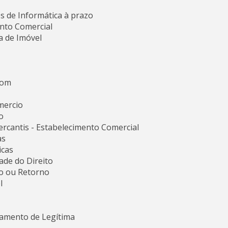
 de Informática à prazo
nto Comercial
 de Imóvel
Som
mercio
o
rcantis - Estabelecimento Comercial
as
icas
dade do Direito
ão ou Retorno
l
ntamento de Legítima