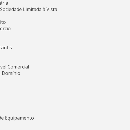
ária
ociedade Limitada à Vista
ito
ércio
cantis
vel Comercial
e Domínio
 de Equipamento