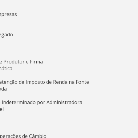
mpresas
egado
e Produtor e Firma
ática
tenção de Imposto de Renda na Fonte
ada
o indeterminado por Administradora
el
 Operações de Câmbio