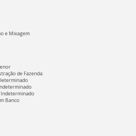
ção e Mixagem
Menor
istração de Fazenda
 Determinado
 Indeterminado
o Indeterminado
em Banco